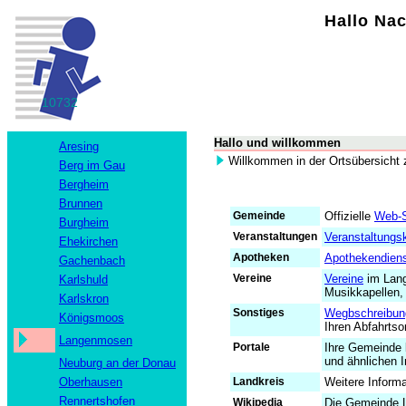
Hallo Nac
10732
Hallo und willkommen
Aresing
Willkommen in der Ortsübersicht
Berg im Gau
Bergheim
Brunnen
Gemeinde
Offizielle
Web-S
Burgheim
Veranstaltungen
Veranstaltungs
Ehekirchen
Apotheken
Apothekendiens
Gachenbach
Vereine
Vereine
im Lang
Karlshuld
Musikkapellen, 
Karlskron
Sonstiges
Wegbschreibun
Königsmoos
Ihren Abfahrtso
Langenmosen
Portale
Ihre Gemeinde
und ähnlichen I
Neuburg an der Donau
Landkreis
Weitere Inform
Oberhausen
Rennertshofen
Wikipedia
Die Gemeinde L