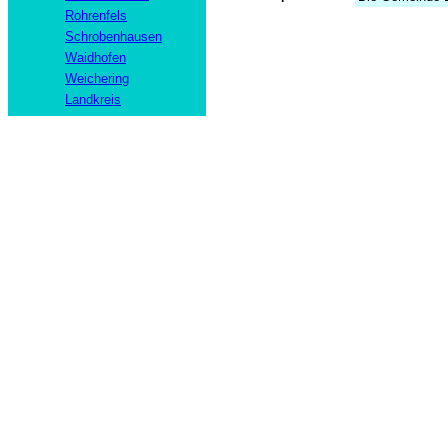
Rohrenfels
Schrobenhausen
Waidhofen
Weichering
Landkreis