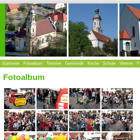
Startseite
Fotoalbum
Termine
Gemeinde
Kirche
Schule
Vereine
P
Fotoalbum